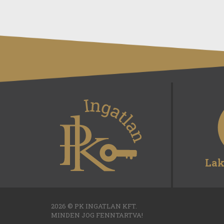
Lak
2026 © PK INGATLAN KFT.
MINDEN JOG FENNTARTVA!