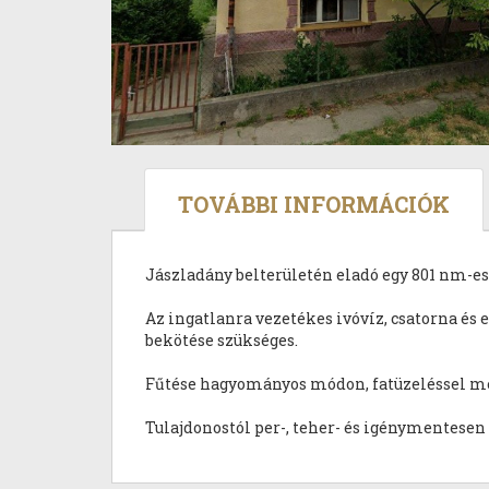
TOVÁBBI INFORMÁCIÓK
Jászladány belterületén eladó egy 801 nm-es
Az ingatlanra vezetékes ivóvíz, csatorna és 
bekötése szükséges.
Fűtése hagyományos módon, fatüzeléssel me
Tulajdonostól per-, teher- és igénymentesen 