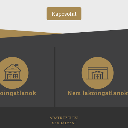
Kapcsolat
óingatlanok
Nem lakóingatlanok
ADATKEZELÉSI
SZABÁLYZAT