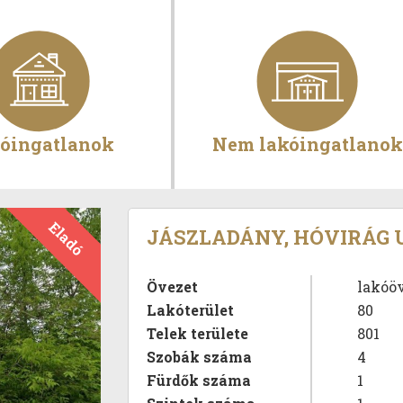
óingatlanok
Nem lakóingatlanok
Eladó
JÁSZLADÁNY, HÓVIRÁG U
Övezet
lakóö
Lakóterület
80
Telek területe
801
Szobák száma
4
Fürdők száma
1