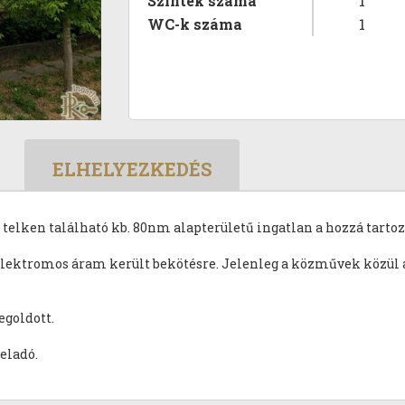
Szintek száma
1
WC-k száma
1
ELHELYEZKEDÉS
 telken található kb. 80nm alapterületű ingatlan a hozzá tarto
elektromos áram került bekötésre. Jelenleg a közművek közül a 
goldott.
eladó.